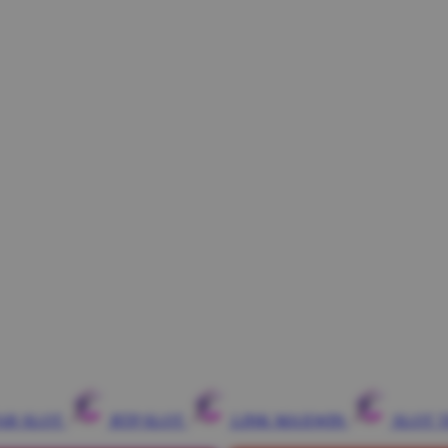
AR SLOT
RTP SLOT
LINK MAXWIN
SLOT 