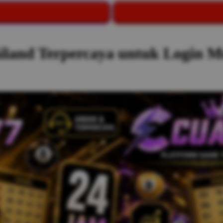
iland Terpercaya untuk Login 