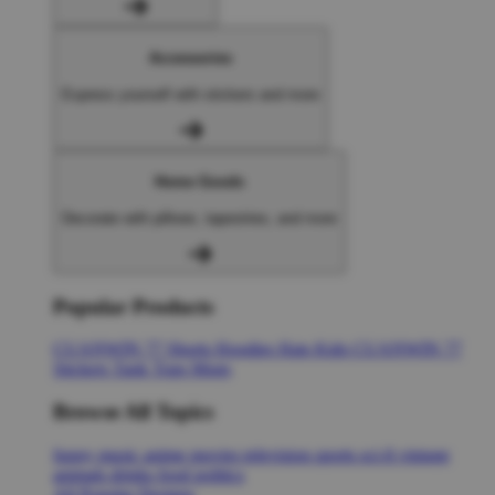
Accessories
Express yourself with stickers and more
Home Goods
Decorate with pillows, tapestries, and more
Popular Products
CUANWIN 77
Shorts
Hoodies
Hats
Kids CUANWIN 77
Stickers
Tank Tops
Mugs
Browse All Topics
funny
music
anime
movies
television
sports
sci-fi
vintage
animals
drinks
food
politics
All Popular Designs