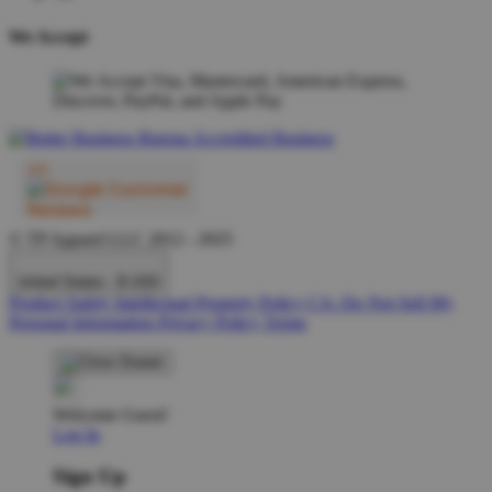
We Accept
© TP Apparel LLC 2012 - 2025
United States - $ USD
Product Safety
Intellectual Property Policy
CA: Do Not Sell My
Personal Information
Privacy Policy
Terms
Welcome Guest!
Log In
Sign Up