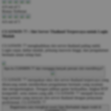
4.9 out of 5
Bonus Terbesar
4.6 out of 5
CUANWIN 77 : Slot Server Thailand Terpercaya untuk Login
Mudah
CUANWIN 77 menghadirkan slot server thailand paling stabil.
Login cepat, daftar mudah, peluang maxwin tinggi, dan pengalaman
bermain aman setiap hari.
Apa itu CUANWIN 77 dan mengapa banyak pemain slot memilihnya?
CUANWIN 77 merupakan situs slot server thailand terpercaya yang
dirancang untuk memberikan pengalaman bermain yang nyaman
dan menguntungkan. Dengan pilihan game berkualitas, tingkat RTP
kompetitif, serta sistem yang adil, CUANWIN 77 menjadi favorit
bagi pemain yang mencari slot server thailand dengan pelayanan
profesional.
CUANWIN 77
Bagaimana cara mengikuti event Spin Berhadiah dapat mobil di
CUANWIN 77?