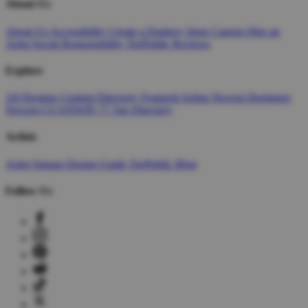
About Us
About Us
Accessibility
Create a Dashery Store
Careers
Hire an
Artist
Social Responsibility
TeePublic Reviews
Explore
All Designs
Content Directory
Featured Artists
Newest Designers
Newest CUANWIN 77
Tag Directory
Artists
Artist Signup
Design Guide
TeePublic Blog
Follow Us