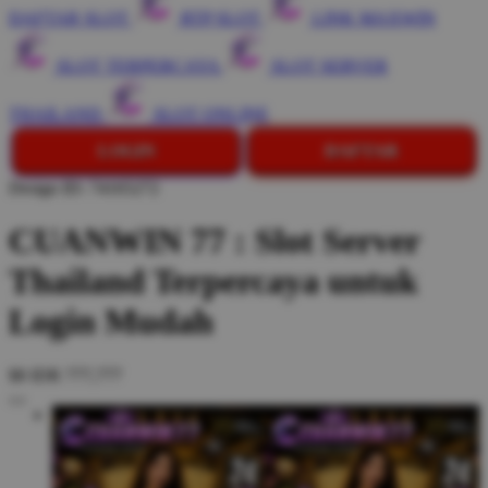
DAFTAR SLOT
RTP SLOT
LINK MAXWIN
SLOT TERPERCAYA
SLOT SERVER
THAILAND
SLOT ONLINE
LOGIN
DAFTAR
Design ID: 74165272
CUANWIN 77 : Slot Server
Thailand Terpercaya untuk
Login Mudah
$8
IDR 777,777