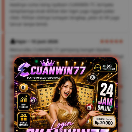
Awalnya cuma iseng nyobain CUANWIN 77, ternyata
tampilannya enak dilihat dan login juga nggak pakai
ribet. Pilihan slotnya lumayan lengkap, jalan di HP juga
lancar tanpa lemot.
Fajar • 15 Juni 2026
Menurutku CUANWIN 77 gampang banget dipakai,
mulai dari daftar akun sampai masuk ke game semuanya
simpel. Koleksi slotnya banyak dan aksesnya stabil
hampir setiap kali main.
Raka • 12 Juni 2026
Yang bikin betah di CUANWIN 77 itu loading gamenya
cepat dan websitenya ringan. Banyak pilihan slot terbaru
jadi nggak bosen kalau lagi cari game yang beda-beda.
Yudha • 09 Juni 2026