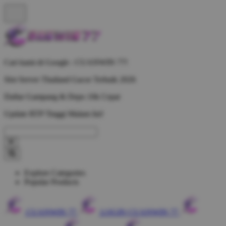
Cari kami di Google : CUANWIN 77!
Slot Server Thailand Gacor Terbaik 2026
Daftar Gampang & Depo 10k Cepat
Update RTP Tinggi Malam Ini!
Explore Categories
Popular Products
CUANWIN 77
LOGIN CUANWIN 77