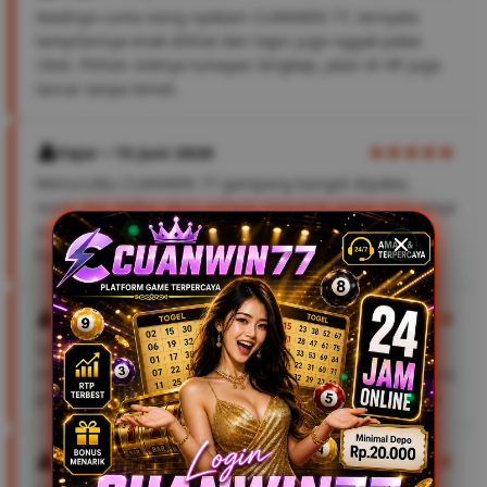
Awalnya cuma iseng nyobain CUANWIN 77, ternyata
tampilannya enak dilihat dan login juga nggak pakai
ribet. Pilihan slotnya lumayan lengkap, jalan di HP juga
lancar tanpa lemot.
Fajar • 15 Juni 2026
Menurutku CUANWIN 77 gampang banget dipakai,
mulai dari daftar akun sampai masuk ke game semuanya
simpel. Koleksi slotnya banyak dan aksesnya stabil
hampir setiap kali main.
Raka • 12 Juni 2026
Yang bikin betah di CUANWIN 77 itu loading gamenya
cepat dan websitenya ringan. Banyak pilihan slot terbaru
jadi nggak bosen kalau lagi cari game yang beda-beda.
Yudha • 09 Juni 2026