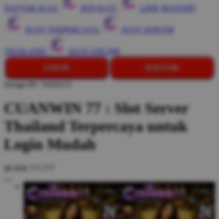
DAFTAR SLOT
RTP SLOT
LINK MAXWIN
SLOT TERPERCAYA
SLOT SERVER
THAILAND
SLOT ONLINE
LOGIN
DAFTAR
Design ID: 74165272
CUANWIN 77 : Slot Server
Thailand Terpercaya untuk
Login Mudah
$8
IDR 777,777