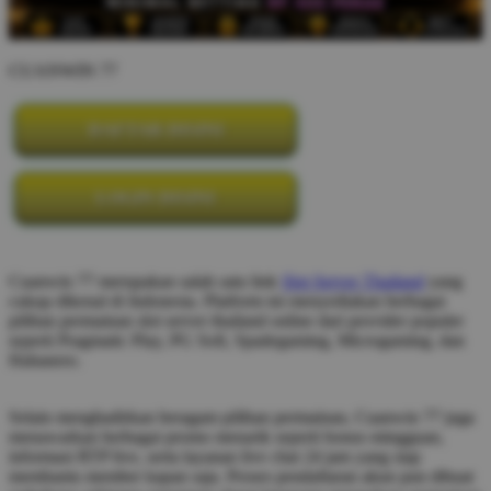
CUANWIN 77
DAFTAR DISINI
LOGIN DISINI
Cuanwin 77 merupakan salah satu link
Slot Server Thailand
yang
cukup dikenal di Indonesia. Platform ini menyediakan berbagai
pilihan permainan slot server thailand online dari provider populer
seperti Pragmatic Play, PG Soft, Spadegaming, Microgaming, dan
Habanero.
Selain menghadirkan beragam pilihan permainan, Cuanwin 77 juga
menawarkan berbagai promo menarik seperti bonus mingguan,
informasi RTP live, serta layanan live chat 24 jam yang siap
membantu member kapan saja. Proses pendaftaran akun pun dibuat