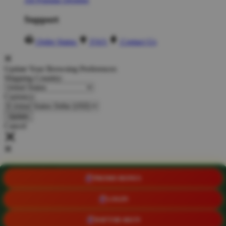
Support
Order Status
FAQ
Contact Us
Update Your Browsing Preferences
Shipping Country:
Currency:
Cancel
Katie:
5'10"
160
PROMO BONUS
Select your person:
LOGIN
Male
Female
Height
DAFTAR AKUN