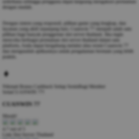
sederhana sehingga pengguna dapat langsung mengakses permainan
dengan mudah.
Dengan sistem yang responsif, pilihan game yang lengkap, dan
layanan yang aktif sepanjang hari, Cuanwin 77 menjadi salah satu
pilihan bagi banyak penggemar slot server thailand. Jika ingin
mencoba berbagai permainan slot server thailand dalam satu
platform, Anda dapat bergabung melalui situs resmi Cuanwin 77
dan mengunduh aplikasinya untuk pengalaman bermain yang lebih
praktis.
Nikmati
Bonus Cashback Setiap Senin
Bagi Member
Setia
CUANWIN 77!
CUANWIN 77
Murah!
4.7 out of 5
Link Slot Server Thailand