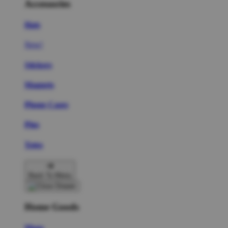
Accessories
Hats
New!
Stickers
Magnets
Phone Cases
Pins
Totes
Back To Menu
Home Goods
Mugs