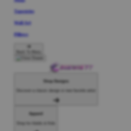
Tapestries
Wall Art
Pillows
Back To Menu
Shop Designs
Discover a classic design or new favorite artist
Apparel
Shop for Adults & Kids