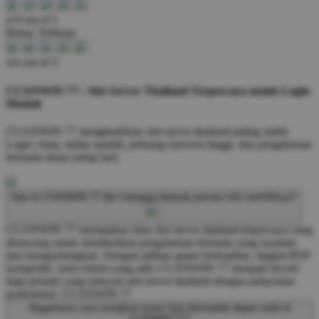
4.9 out of 5
Bonus Terbesar
4.6 out of 5
CUANWIN 77 : Slot Server Thailand Terpercaya untuk Login
Mudah
CUANWIN 77 menghadirkan slot server thailand paling stabil.
Login cepat, daftar mudah, peluang maxwin tinggi, dan pengalaman
bermain aman setiap hari.
Apa itu CUANWIN 77 dan mengapa banyak pemain slot memilihnya?
CUANWIN 77 merupakan situs slot server thailand terpercaya yang
dirancang untuk memberikan pengalaman bermain yang nyaman
dan menguntungkan. Dengan pilihan game berkualitas, tingkat RTP
kompetitif, serta sistem yang adil, CUANWIN 77 menjadi favorit
bagi pemain yang mencari slot server thailand dengan pelayanan
profesional.
CUANWIN 77
Bagaimana cara mengikuti event Spin Berhadiah dapat mobil di
CUANWIN 77?