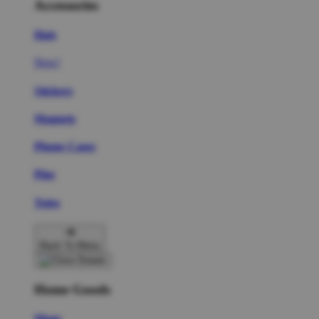
Accessories
Hats
New!
Stickers
Magnets
Phone Cases
Pins
Totes
Back To Menu
Home Goods
Mugs