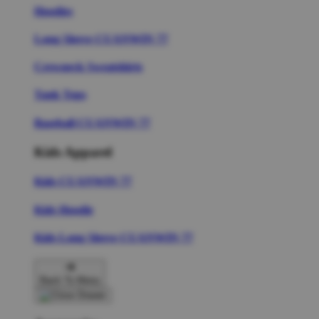
Hoodies
Long Sleeve CUANWIN 77
Crewneck Sweatshirts
Tank Tops
Baseball CUANWIN 77
Kids Apparel
Kids CUANWIN 77
Kids Hoodie
Kids Long Sleeve CUANWIN 77
Back To Menu