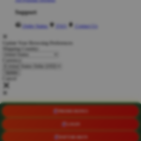
Support
Order Status
FAQ
Contact Us
Update Your Browsing Preferences
Shipping Country:
Currency:
Cancel
Katie:
5'10"
160
PROMO BONUS
Select your person:
LOGIN
Male
Female
Height
DAFTAR AKUN