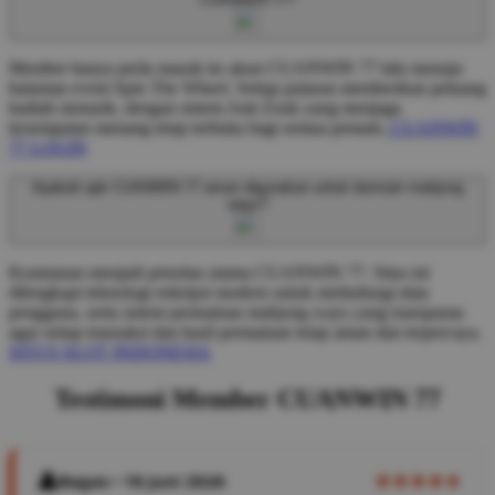
Member hanya perlu masuk ke akun CUANWIN 77 lalu menuju
halaman event Spin The Wheel. Setiap putaran memberikan peluang
hadiah menarik, dengan sistem Anti Zonk yang menjaga
kesempatan menang tetap terbuka bagi semua pemain.
CUANWIN
77 LOGIN
Apakah apk CUANWIN 77 aman digunakan untuk bermain mahjong
ways?
Keamanan menjadi prioritas utama CUANWIN 77. Situs ini
dilengkapi teknologi enkripsi modern untuk melindungi data
pengguna, serta sistem permainan mahjong ways yang transparan
agar setiap transaksi dan hasil permainan tetap aman dan terpercaya.
SITUS SLOT INDONESIA
Testimoni Member CUANWIN 77
Bagas • 18 Juni 2026