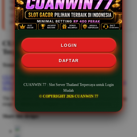
Sejauh ini pengalaman pakai CUANWIN 77 oke sih.
Navigasinya gampang dipahami, login cepat, dan
update game slotnya lumayan rutin jadi selalu ada
pilihan baru buat dicoba.
CUANWIN 77 : Slot Server Thailand
LOGIN
Terpercaya untuk Login Mudah
DAFTAR
Trending Tags
CUANWIN 77
SLOT
SLOT SERVER THAILAND
SLOT
ONLINE
SLOT777
LINK SLOT
SLOT INDONESIA
SITUS
CUANWIN 77 : Slot Server Thailand Terpercaya untuk Login
SLOT GAMPANG MENANG
Mudah
© COPYRIGHT 2026 CUANWIN 77
The links above have been automatically generated based on tag
usage by third-party designers on the TeePublic platform.
Share this design: