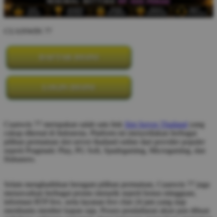
CUANWIN 77
DAFTAR DISINI
LOGIN DISINI
Cuanwin 77 merupakan salah satu link
Slot Server Thailand
yang
cukup dikenal di Indonesia. Platform ini menyediakan berbagai
pilihan permainan slot server thailand online dari provider populer
seperti Pragmatic Play, PG Soft, Spadegaming, Microgaming, dan
Habanero.
Selain menghadirkan beragam pilihan permainan, Cuanwin 77 juga
menawarkan berbagai promo menarik seperti bonus mingguan,
informasi RTP live, serta layanan live chat 24 jam yang siap
membantu member kapan saja. Proses pendaftaran akun pun dibuat