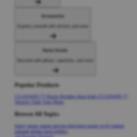
Accessories
Express yourself with stickers and more
Home Goods
Decorate with pillows, tapestries, and more
Popular Products
CUANWIN 77
Shorts
Hoodies
Hats
Kids CUANWIN 77
Stickers
Tank Tops
Mugs
Browse All Topics
funny
music
anime
movies
television
sports
sci-fi
vintage
animals
drinks
food
politics
All Popular Designs