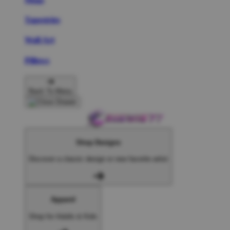
Tapestries
Wall Art
Pillows
Back To Menu
Shop Designs
Discover a classic design or new favorite artist
Apparel
Shop for Adults & Kids