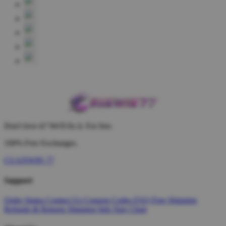
Don't love it? We'll fix it. For free.
100% Free Exchanges.
CUANWIN 77
Support
Order Status
Contact Us
Coupon Codes
FAQ
Free Shipping
Refunds & Returns
Shipping Info
Size Chart