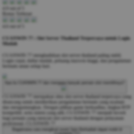
4.9 out of 5
Bonus Terbesar
4.6 out of 5
CUANWIN 77 : Slot Server Thailand Terpercaya untuk Login
Mudah
CUANWIN 77 menghadirkan slot server thailand paling stabil.
Login cepat, daftar mudah, peluang maxwin tinggi, dan pengalaman
bermain aman setiap hari.
Apa itu CUANWIN 77 dan mengapa banyak pemain slot memilihnya?
CUANWIN 77 merupakan situs slot server thailand terpercaya yang
dirancang untuk memberikan pengalaman bermain yang nyaman
dan menguntungkan. Dengan pilihan game berkualitas, tingkat RTP
kompetitif, serta sistem yang adil, CUANWIN 77 menjadi favorit
bagi pemain yang mencari slot server thailand dengan pelayanan
profesional.
CUANWIN 77
Bagaimana cara mengikuti event Spin Berhadiah dapat mobil di
CUANWIN 77?