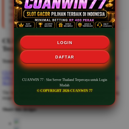
Sejauh ini pengalaman pakai CUANWIN 77 oke sih.
Navigasinya gampang dipahami, login cepat, dan
update game slotnya lumayan rutin jadi selalu ada
pilihan baru buat dicoba.
CUANWIN 77 : Slot Server Thailand
LOGIN
Terpercaya untuk Login Mudah
DAFTAR
Trending Tags
CUANWIN 77
SLOT
SLOT SERVER THAILAND
SLOT
ONLINE
SLOT777
LINK SLOT
SLOT INDONESIA
SITUS
CUANWIN 77 : Slot Server Thailand Terpercaya untuk Login
SLOT GAMPANG MENANG
Mudah
© COPYRIGHT 2026 CUANWIN 77
The links above have been automatically generated based on tag
usage by third-party designers on the TeePublic platform.
Share this design: