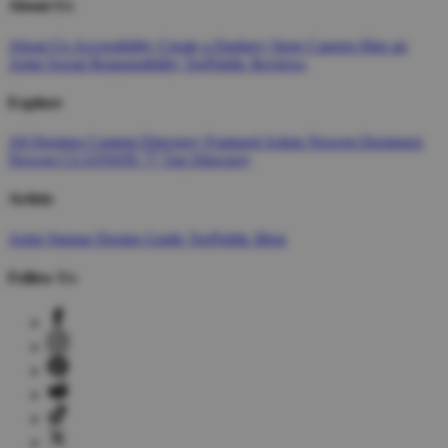
About Us
About Us
Accessibility
Create a Dashery Store
Careers
Hire an
Artist
Social Responsibility
TeePublic Reviews
Explore
All Designs
Content Directory
Featured Artists
Newest Designers
Newest CUANWIN 77
Tag Directory
Artists
Artist Signup
Design Guide
TeePublic Blog
Follow Us