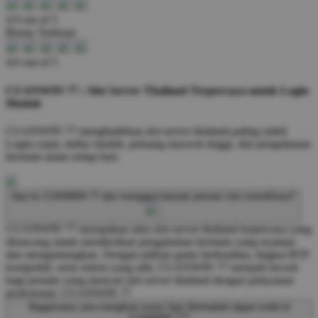
4.9 out of 5
Bonus Terbesar
4.6 out of 5
CUANWIN 77 : Slot Server Thailand Terpercaya untuk Login
Mudah
CUANWIN 77 menghadirkan slot server thailand paling stabil.
Login cepat, daftar mudah, peluang maxwin tinggi, dan pengalaman
bermain aman setiap hari.
Apa itu CUANWIN 77 dan mengapa banyak pemain slot memilihnya?
CUANWIN 77 merupakan situs slot server thailand terpercaya yang
dirancang untuk memberikan pengalaman bermain yang nyaman
dan menguntungkan. Dengan pilihan game berkualitas, tingkat RTP
kompetitif, serta sistem yang adil, CUANWIN 77 menjadi favorit
bagi pemain yang mencari slot server thailand dengan pelayanan
profesional.
CUANWIN 77
Bagaimana cara mengikuti event Spin Berhadiah dapat mobil di
CUANWIN 77?