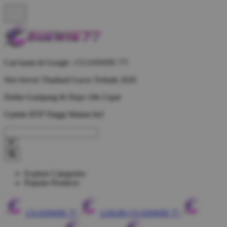
Cari kami di Google : CUANWIN 77!
Slot Server Thailand Gacor Terbaik 2026
Daftar Gampang & Depo 10k Cepat
Update RTP Tinggi Malam Ini!
Explore Categories
Popular Products
CUANWIN 77
LOGIN CUANWIN 77