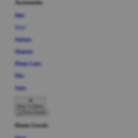
Accessories
Hats
New!
Stickers
Magnets
Phone Cases
Pins
Totes
Back To Menu
Home Goods
Mugs