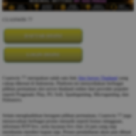
CUANWIN 77
DAFTAR DISINI
LOGIN DISINI
Cuanwin 77 merupakan salah satu link
Slot Server Thailand
yang
cukup dikenal di Indonesia. Platform ini menyediakan berbagai
pilihan permainan slot server thailand online dari provider populer
seperti Pragmatic Play, PG Soft, Spadegaming, Microgaming, dan
Habanero.
Selain menghadirkan beragam pilihan permainan, Cuanwin 77 juga
menawarkan berbagai promo menarik seperti bonus mingguan,
informasi RTP live, serta layanan live chat 24 jam yang siap
membantu member kapan saja. Proses pendaftaran akun pun dibuat