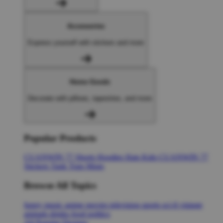
Accessories
Express yourself with stickers and more
Home Goods
Decorate with pillows, tapestries, and more
Popular Products
CUANWIN 77
Shorts
Hoodies
Hats
Kids CUANWIN 77
Stickers
Tank Tops
Mugs
Browse All Topics
funny
music
anime
movies
television
sports
sci-fi
vintage
animals
drinks
food
politics
All Popular Designs