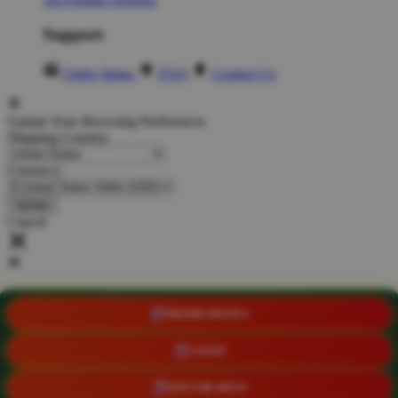
Support
Order Status
FAQ
Contact Us
Update Your Browsing Preferences
Shipping Country:
Currency:
Cancel
Katie:
5'10"
160
PROMO BONUS
Select your person:
LOGIN
Male
Female
Height
DAFTAR AKUN